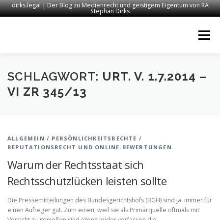
dirks.legal | Der Blog zu Medienrecht und geistigem Eigentum von RA
Stephan Dirks
Zum
Inhalt
Menü
springen
START
KONTAKT
RECHTSANWALT DIRKS
SCHLAGWORT:
URT. V. 1.7.2014 –
VI ZR 345/13
MEDIEN
IMPRESSUM
ALLGEMEIN
/
PERSÖNLICHKEITSRECHTE
/
REPUTATIONSRECHT UND ONLINE-BEWERTUNGEN
Warum der Rechtsstaat sich
Rechtsschutzlücken leisten sollte
Die Pressemitteilungen des Bundesgerichtshofs (BGH) sind ja immer für
einen Aufreger gut. Zum einen, weil sie als Primärquelle oftmals mit
Vorsicht zu genießen sind (denn leider verfassen die