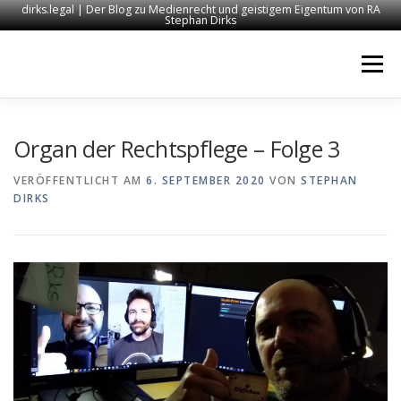
dirks.legal | Der Blog zu Medienrecht und geistigem Eigentum von RA
Stephan Dirks
Zum
Inhalt
Menü
springen
START
KONTAKT
RECHTSANWALT DIRKS
Organ der Rechtspflege – Folge 3
VERÖFFENTLICHT AM
6. SEPTEMBER 2020
VON
STEPHAN
DIRKS
MEDIEN
IMPRESSUM