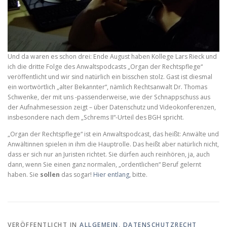
Und da waren es schon drei: Ende August haben Kollege Lars Rieck und
ich die dritte Folge des Anwaltspodcasts „Organ der Rechtspflege“
veröffentlicht und wir sind natürlich ein bisschen stolz. Gast ist diesmal
ein wortwörtlich „alter Bekannter“, nämlich Rechtsanwalt Dr. Thomas
Schwenke, der mit uns -passenderweise, wie der Schnappschuss aus
der Aufnahmesession zeigt – über Datenschutz und Videokonferenzen,
insbesondere nach dem „Schrems II“-Urteil des BGH spricht.
„Organ der Rechtspflege“ ist ein Anwaltspodcast, das heißt: Anwälte und
Anwältinnen spielen in ihm die Hauptrolle. Das heißt aber natürlich nicht,
dass er sich nur an Juristen richtet. Sie dürfen auch reinhören, ja, auch
dann, wenn Sie einen ganz normalen, „ordentlichen“ Beruf gelernt
haben. Sie
sollen
das sogar!
Hier entlang,
bitte.
VERÖFFENTLICHT IN
ALLGEMEIN
,
DATENSCHUTZRECHT