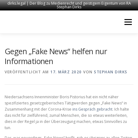
dirks.legal | Der Blog zu Medienrecht und geistigem Eigentum von RA
Stephan Dirks
Zum
Inhalt
Menü
springen
START
KONTAKT
RECHTSANWALT DIRKS
Gegen „Fake News“ helfen nur
Informationen
MEDIEN
IMPRESSUM
VERÖFFENTLICHT AM
17. MÄRZ 2020
VON
STEPHAN DIRKS
Niedersachsens Innenminister Boris Pistorius hat ein nicht näher
spezifiziertes gesetzgeberisches Tätigwerden gegen „Fake News“ in
Zusammenhang mit der Corona-Krise
ins Gespräch gebracht
. Ich halte
das nicht für zielführend, zumal Menschen, die so etwas weiterleiten,
dies in der Regel ja in der Überzeugung machen, etwas Sinnvolles zu
tun.
Das, was neuerdings „Fake News“ heißt, gab es übrigens zu allen Zeiten