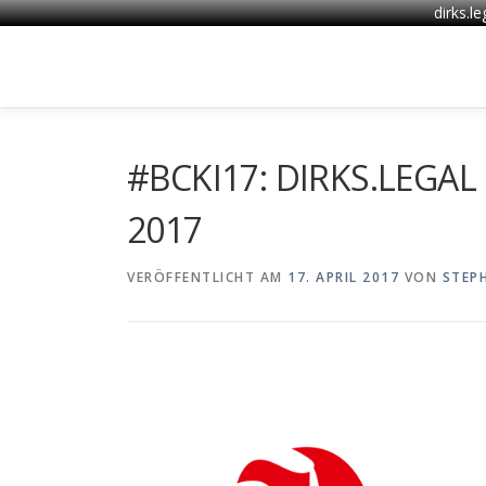
dirks.l
Zum
Inhalt
springen
#BCKI17: DIRKS.LEGAL 
2017
VERÖFFENTLICHT AM
17. APRIL 2017
VON
STEP