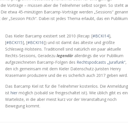
o die Vorträge – müssen aber die Teilnehmer selbst sorgen. So steht 
 Die etwa 45-minütigen Barcamp-Vorträge werden „Sessions“ genann
der „Session Pitch“. Dabei ist jedes Thema erlaubt, das ein Publikum
Das Kieler Barcamp existiert seit 2010 (Recap: [
#BCKI14
],
[
#BCKI15
], [
#BCKI16
]) und ist damit das älteste und größte
Schleswig-Holsteins. Traditionell sind natürlich ein paar aktuelle
Rechts-Sessions, Geradezu
legendär
allerdings die vor Publikum
aufgezeichneten Barcamp-Folgen des
Rechtspodcasts „Jurafunk“
,
den ich gemeinsam mit dem Kieler Datenschutz-Juristen Henry
Krasemann produziere und die es sicherlich auch 2017 geben wird.
Das Barcamp Kiel ist für die Teilnehmer kostenlos. Die Anmeldung
ist
hier
möglich (sobald sie freigeschaltet ist). Wie üblich gibt es ei
Warteliste, in die aber meist kurz vor der Veranstaltung noch
Bewegung kommt.