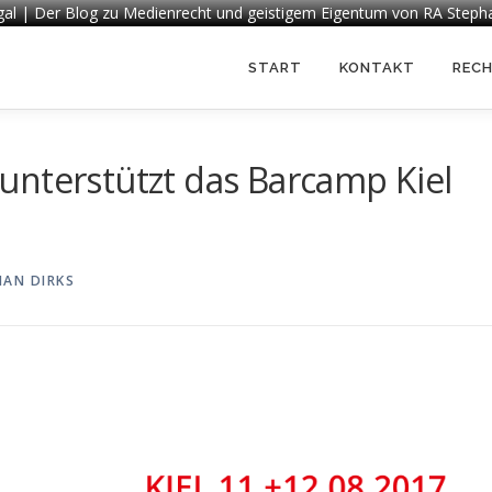
egal | Der Blog zu Medienrecht und geistigem Eigentum von RA Steph
START
KONTAKT
REC
unterstützt das Barcamp Kiel
HAN DIRKS