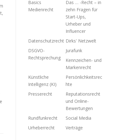
Basics
Das … -Recht – in
am
Medienrecht
zehn Fragen für
t,
Start-Ups,
Urheber und
Influencer
Datenschutzrecht
Dirks' Netzwelt
DSGVO-
Jurafunk
Rechtsprechung
Kennzeichen- und
Markenrecht
Künstliche
Persönlichkeitsrec
Intelligenz (KI)
hte
Presserecht
Reputationsrecht
und Online-
ne
Bewertungen
Rundfunkrecht
Social Media
Urheberrecht
Verträge