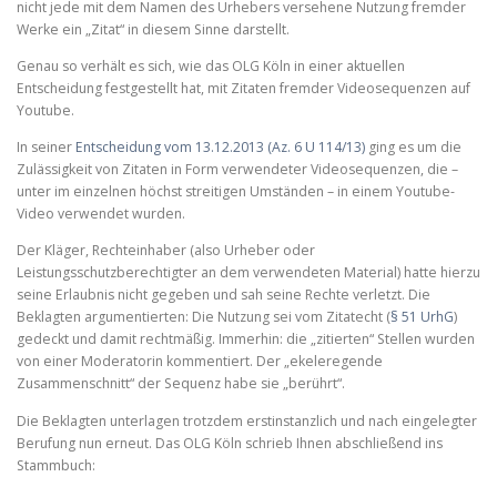
nicht jede mit dem Namen des Urhebers versehene Nutzung fremder
Werke ein „Zitat“ in diesem Sinne darstellt.
Genau so verhält es sich, wie das OLG Köln in einer aktuellen
Entscheidung festgestellt hat, mit Zitaten fremder Videosequenzen auf
Youtube.
In seiner
Entscheidung vom 13.12.2013 (Az. 6 U 114/13)
ging es um die
Zulässigkeit von Zitaten in Form verwendeter Videosequenzen, die –
unter im einzelnen höchst streitigen Umständen – in einem Youtube-
Video verwendet wurden.
Der Kläger, Rechteinhaber (also Urheber oder
Leistungsschutzberechtigter an dem verwendeten Material) hatte hierzu
seine Erlaubnis nicht gegeben und sah seine Rechte verletzt. Die
Beklagten argumentierten: Die Nutzung sei vom Zitatecht (
§ 51 UrhG
)
gedeckt und damit rechtmäßig. Immerhin: die „zitierten“ Stellen wurden
von einer Moderatorin kommentiert. Der „ekeleregende
Zusammenschnitt“ der Sequenz habe sie „berührt“.
Die Beklagten unterlagen trotzdem erstinstanzlich und nach eingelegter
Berufung nun erneut. Das OLG Köln schrieb Ihnen abschließend ins
Stammbuch: