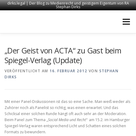
dirks.legal | Der Blog zu Medienrecht und geistigem Eigentum von RA
Stephan Dirks
Zum
Inhalt
Menü
springen
START
KONTAKT
RECHTSANWALT DIRKS
„Der Geist von ACTA“ zu Gast beim
Spiegel-Verlag (Update)
MEDIEN
IMPRESSUM
VERÖFFENTLICHT AM
16. FEBRUAR 2012
VON
STEPHAN
DIRKS
Mit einer Panel-Diskussionen ist das so eine Sache. Man weiß weder als
Zuhörer noch als Panelist so richtig, was einen erwartet. Und das
Schicksal einer solchen Runde hängt oft auch sehr an der Moderation.
Beim Panel zum Thema „
Social Media und Recht“
am 15.2. im Hamburger
Spiegel-Verlag waren entsprechend Licht und Schatten eines solchen
Formats zu bewundern.