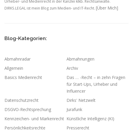
Urheber- und Medienrecht in der Kanzlei klkb. Rechtsanwälte.
[Über Mich]
DIRKS.LEGAL ist mein Blog zum Medien- und IT-Recht.
Blog-Kategorien:
Abmahnradar
Abmahnungen
Allgemein
Archiv
Basics Medienrecht
Das … -Recht – in zehn Fragen
für Start-Ups, Urheber und
Influencer
Datenschutzrecht
Dirks' Netzwelt
DSGVO-Rechtsprechung
Jurafunk
Kennzeichen- und Markenrecht
Künstliche Intelligenz (KI)
Persönlichkeitsrechte
Presserecht