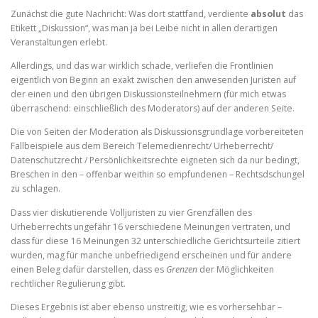
Zunächst die gute Nachricht: Was dort stattfand, verdiente
absolut
das
Etikett „Diskussion“, was man ja bei Leibe nicht in allen derartigen
Veranstaltungen erlebt.
Allerdings, und das war wirklich schade, verliefen die Frontlinien
eigentlich von Beginn an exakt zwischen den anwesenden Juristen auf
der einen und den übrigen Diskussionsteilnehmern (für mich etwas
überraschend: einschließlich des Moderators) auf der anderen Seite.
Die von Seiten der Moderation als Diskussionsgrundlage vorbereiteten
Fallbeispiele aus dem Bereich Telemedienrecht/ Urheberrecht/
Datenschutzrecht / Persönlichkeitsrechte eigneten sich da nur bedingt,
Breschen in den – offenbar weithin so empfundenen – Rechtsdschungel
zu schlagen.
Dass vier diskutierende Volljuristen zu vier Grenzfällen des
Urheberrechts ungefähr 16 verschiedene Meinungen vertraten, und
dass für diese 16 Meinungen 32 unterschiedliche Gerichtsurteile zitiert
wurden, mag für manche unbefriedigend erscheinen und für andere
einen Beleg dafür darstellen, dass es
Grenzen
der Möglichkeiten
rechtlicher Regulierung gibt.
Dieses Ergebnis ist aber ebenso unstreitig, wie es vorhersehbar –