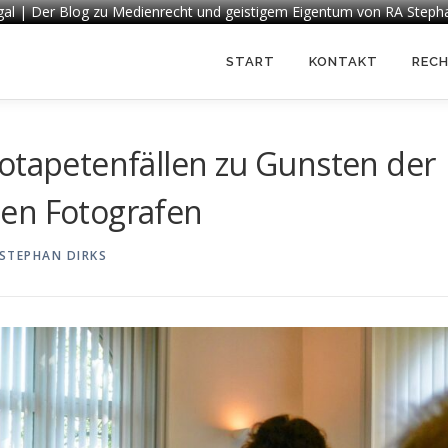
egal | Der Blog zu Medienrecht und geistigem Eigentum von RA Steph
START
KONTAKT
REC
otapetenfällen zu Gunsten der
en Fotografen
STEPHAN DIRKS