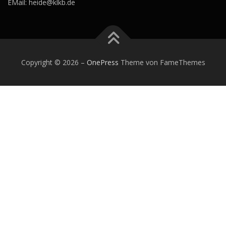
EMail: heide@klkb.de
Copyright © 2026
–
OnePress
Theme von FameThemes