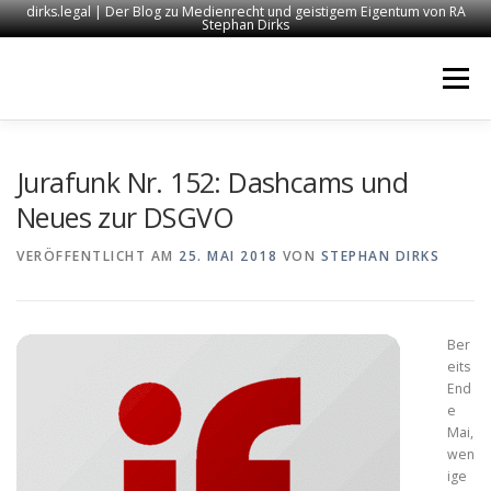
dirks.legal | Der Blog zu Medienrecht und geistigem Eigentum von RA
Stephan Dirks
Zum
Inhalt
Menü
springen
START
KONTAKT
RECHTSANWALT DIRKS
Jurafunk Nr. 152: Dashcams und
Neues zur DSGVO
MEDIEN
IMPRESSUM
VERÖFFENTLICHT AM
25. MAI 2018
VON
STEPHAN DIRKS
Ber
eits
End
e
Mai,
wen
ige