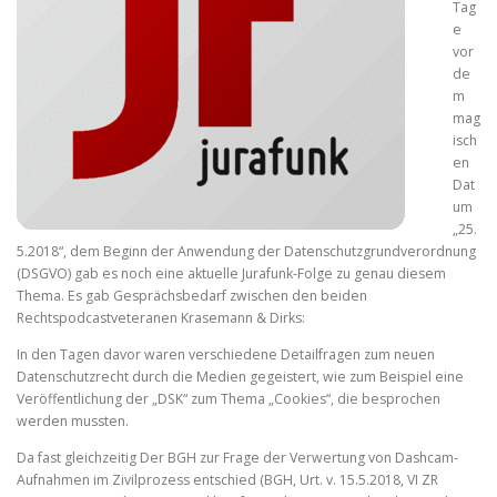
Tag
e
vor
de
m
mag
isch
en
Dat
um
„25.
5.2018“, dem Beginn der Anwendung der Datenschutzgrundverordnung
(DSGVO) gab es noch eine aktuelle Jurafunk-Folge zu genau diesem
Thema. Es gab Gesprächsbedarf zwischen den beiden
Rechtspodcastveteranen Krasemann & Dirks:
In den Tagen davor waren verschiedene Detailfragen zum neuen
Datenschutzrecht durch die Medien gegeistert, wie zum Beispiel eine
Veröffentlichung der „DSK“ zum Thema „Cookies“, die besprochen
werden mussten.
Da fast gleichzeitig Der BGH zur Frage der Verwertung von Dashcam-
Aufnahmen im Zivilprozess entschied (BGH, Urt. v. 15.5.2018, VI ZR