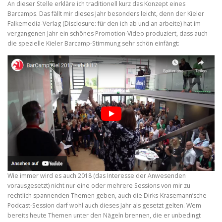
An dieser Stelle erkläre ich traditionell kurz das Konzept eines
Barcamps. Das fällt mir dieses Jahr besonders leicht, denn der Kieler
Falkemedia-Verlag (Disclosure: für den ich ab und an arbeite) hat im
vergangenen Jahr ein schönes Promotion-Video produziert, dass auch
die spezielle Kieler Barcamp-Stimmung sehr schön einfängt:
Wie immer wird es auch 2018 (das Interesse der Anwesenden
vorausgesetzt) nicht nur eine oder mehrere Sessions von mir zu
rechtlich spannenden Themen geben, auch die Dirks-Krasemann’sche
Podcast-Session darf wohl auch dieses Jahr als gesetzt gelten. Wem
bereits heute Themen unter den Nägeln brennen, die er unbedingt