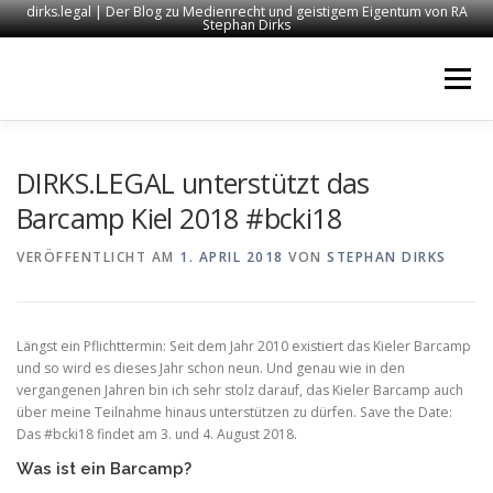
dirks.legal | Der Blog zu Medienrecht und geistigem Eigentum von RA
Stephan Dirks
Zum
Inhalt
Menü
springen
START
KONTAKT
RECHTSANWALT DIRKS
DIRKS.LEGAL unterstützt das
Barcamp Kiel 2018 #bcki18
MEDIEN
IMPRESSUM
VERÖFFENTLICHT AM
1. APRIL 2018
VON
STEPHAN DIRKS
Längst ein Pflichttermin: Seit dem Jahr 2010 existiert das Kieler Barcamp
und so wird es dieses Jahr schon neun. Und genau wie in den
vergangenen Jahren bin ich sehr stolz darauf, das Kieler Barcamp auch
über meine Teilnahme hinaus unterstützen zu dürfen. Save the Date:
Das #bcki18 findet am 3. und 4. August 2018.
Was ist ein Barcamp?