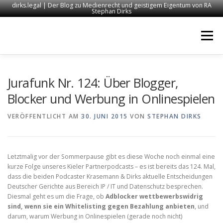
dirks.legal | Der Blog zu Medienrecht und geistigem Eigentum von RA
Stephan Dirks
Zum
Inhalt
Menü
springen
START
KONTAKT
RECHTSANWALT DIRKS
Jurafunk Nr. 124: Über Blogger,
Blocker und Werbung in Onlinespielen
MEDIEN
IMPRESSUM
VERÖFFENTLICHT AM
30. JUNI 2015
VON
STEPHAN DIRKS
Letztmalig vor der Sommerpause gibt es diese Woche noch einmal eine
kurze Folge unseres Kieler Partnerpodcasts – es ist bereits das 124. Mal,
dass die beiden Podcaster Krasemann & Dirks aktuelle Entscheidungen
Deutscher Gerichte aus Bereich IP / IT und Datenschutz besprechen.
Diesmal geht es um die Frage, ob
Adblocker wettbewerbswidrig
sind, wenn sie ein Whitelisting gegen Bezahlung anbieten
, und
darum, warum Werbung in Onlinespielen (gerade noch nicht)