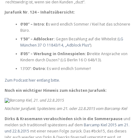
rechtswidrig ist, wenn sie den Kunden „duzt“.
Jurafunk Nr. 124 – Inhaltsübersicht:
0’00″ – Intro: E
s wird endlich Sommer / Kiel hat das schönere
Büro.
1’50″ – Adblocker:
Gegen Bezahlung auf die Whitelist
(
LG
München 37 O 11843/14, „Adblock Plus“
).
8’05″ – Werbung in Onlinespielen: D
irekte Ansprache von
Kindern durch Duzen? (LG Berlin 16 O 648/13).
13’00“:
Outro:
Es wird endlich Sommer!
Zum Podcast hier entlang bitte.
Noch ein wichtiger Hinweis zum nächsten Jurafunk:
Nächster Jurafunk: Spätestens am 21. oder 22.8.2015 vom Barcamp Kiel
Dirks & Krasemann verabschieden sich in die Sommerpause
und
melden sich traditionell spätestens auf dem
Barcamp Kiel 2015 am 21.
und 22.8.2015
mit einer neuen Folge zurück. Das #bcki15, das dieses
Jahr auch wieder von Dirks & Diercks finanziell unterstützt wird, ist