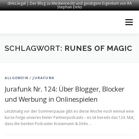
dirks.legal | Der Blog zu Medienrecht und geistigem Eigentum von RA
Stephan Dirks
Zum
Inhalt
Menü
springen
START
KONTAKT
RECHTSANWALT DIRKS
SCHLAGWORT:
RUNES OF MAGIC
MEDIEN
IMPRESSUM
ALLGEMEIN
/
JURAFUNK
Jurafunk Nr. 124: Über Blogger, Blocker
und Werbung in Onlinespielen
Letztmalig vor der Sommerpause gibt es diese Woche noch einmal eine
kurze Folge unseres Kieler Partnerpodcasts – es ist bereits das 124. Mal,
dass die beiden Podcaster Krasemann & Dirks …