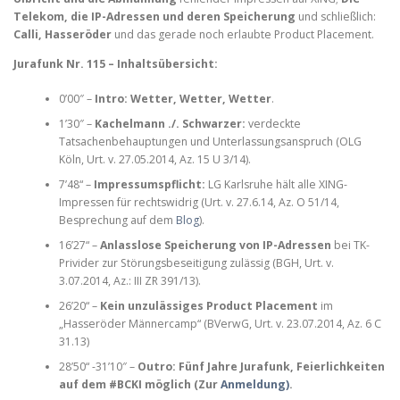
Telekom, die IP-Adressen und deren Speicherung
und schließlich:
Calli, Hasseröder
und das gerade noch erlaubte Product Placement.
Jurafunk Nr. 115 – Inhaltsübersicht:
0’00″ –
Intro: Wetter, Wetter, Wetter
.
1’30″ –
Kachelmann ./. Schwarzer:
verdeckte
Tatsachenbehauptungen und Unterlassungsanspruch (OLG
Köln, Urt. v. 27.05.2014, Az. 15 U 3/14).
7’48“ –
Impressumspflicht:
LG Karlsruhe hält alle XING-
Impressen für rechtswidrig (Urt. v. 27.6.14, Az. O 51/14,
Besprechung auf dem
Blog
).
16’27“ –
Anlasslose Speicherung von IP-Adressen
bei TK-
Privider zur Störungsbeseitigung zulässig (BGH, Urt. v.
3.07.2014, Az.: III ZR 391/13).
26’20“ –
Kein unzulässiges Product Placement
im
„Hasseröder Männercamp“ (BVerwG, Urt. v. 23.07.2014, Az. 6 C
31.13)
28’50“ -31’10″ –
Outro: Fünf Jahre Jurafunk, Feierlichkeiten
auf dem #BCKI möglich (Zur
Anmeldung)
.