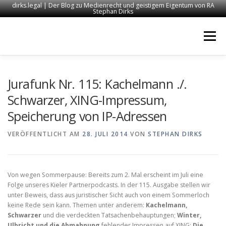
dirks.legal | Der Blog zu Medienrecht und geistigem Eigentum von RA
Stephan Dirks
Zum
Inhalt
Menü
springen
START
KONTAKT
RECHTSANWALT DIRKS
Jurafunk Nr. 115: Kachelmann ./.
Schwarzer, XING-Impressum,
Speicherung von IP-Adressen
MEDIEN
IMPRESSUM
VERÖFFENTLICHT AM
28. JULI 2014
VON
STEPHAN DIRKS
Von wegen Sommerpause: Bereits zum 2. Mal erscheint im Juli eine
Folge unseres Kieler Partnerpodcasts. In der 115. Ausgabe stellen wir
unter Beweis, dass aus juristischer Sicht auch von einem Sommerloch
keine Rede sein kann. Themen unter anderem:
Kachelmann,
Schwarzer
und die verdeckten Tatsachenbehauptungen;
Winter,
Ulbricht und die Abmahnung
fehlender Impressen auf XING;
Die