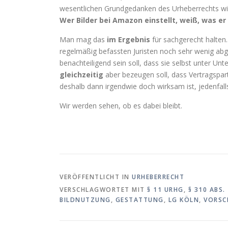
wesentlichen Grundgedanken des Urheberrechts wi
Wer Bilder bei Amazon einstellt, weiß, was e
Man mag das
im Ergebnis
für sachgerecht halten.
regelmäßig befassten Juristen noch sehr wenig ab
benachteiligend sein soll, dass sie selbst unter 
gleichzeitig
aber bezeugen soll, dass Vertragspart
deshalb dann irgendwie doch wirksam ist, jedenfalls
Wir werden sehen, ob es dabei bleibt.
VERÖFFENTLICHT IN
URHEBERRECHT
VERSCHLAGWORTET MIT
§ 11 URHG
,
§ 310 ABS.
BILDNUTZUNG
,
GESTATTUNG
,
LG KÖLN
,
VORSC