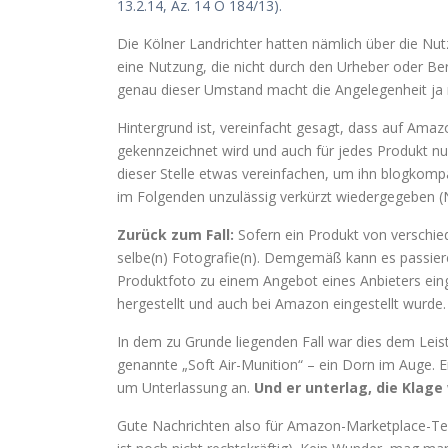
13.2.14, Az. 14 O 184/13).
Die Kölner Landrichter hatten nämlich über die Nu
eine Nutzung, die nicht durch den Urheber oder Ber
genau dieser Umstand macht die Angelegenheit ja re
Hintergrund ist, vereinfacht gesagt, dass auf Amaz
gekennzeichnet wird und auch für jedes Produkt nu
dieser Stelle etwas vereinfachen, um ihn blogkompat
im Folgenden unzulässig verkürzt wiedergegeben (
Zurück zum Fall:
Sofern ein Produkt von verschie
selbe(n) Fotografie(n). Demgemäß kann es passiere
Produktfoto zu einem Angebot eines Anbieters ein
hergestellt und auch bei Amazon eingestellt wurde. 
In dem zu Grunde liegenden Fall war dies dem Leis
genannte „Soft Air-Munition“ – ein Dorn im Auge. E
um Unterlassung an.
Und er unterlag, die Klag
Gute Nachrichten also für Amazon-Marketplace-Tei