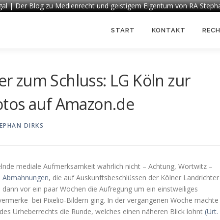
egal | Der Blog zu Medienrecht und geistigem Eigentum von RA Steph
START
KONTAKT
REC
 zum Schluss: LG Köln zur
otos auf Amazon.de
EPHAN DIRKS
elnde mediale Aufmerksamkeit wahrlich nicht – Achtung, Wortwitz –
m Abmahnungen
, die auf Auskunftsbeschlüssen der Kölner Landrichter
, dann vor ein paar Wochen die Aufregung um ein einstweiliges
ermerke bei Pixelio-Bildern ging. In der vergangenen Woche machte
 des Urheberrechts die Runde, welches einen näheren Blick lohnt
(Urt. 