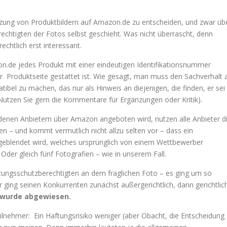
tzung von Produktbildern auf Amazon.de zu entscheiden, und zwar üb
echtigten der Fotos selbst geschieht. Was nicht überrascht, denn
chtlich erst interessant.
on.de jedes Produkt mit einer eindeutigen Identifikationsnummer
r Produktseite gestattet ist. Wie gesagt, man muss den Sachverhalt 
ibel zu machen, das nur als Hinweis an diejenigen, die finden, er sei
Nutzen Sie gern die Kommentare für Ergänzungen oder Kritik).
denen Anbietern über Amazon angeboten wird, nutzen alle Anbieter d
n – und kommt vermutlich nicht allzu selten vor – dass ein
geblendet wird, welches ursprünglich von einem Wettbewerber
Oder gleich fünf Fotografien – wie in unserem Fall.
tungsschutzberechtigten an dem fraglichen Foto – es ging um so
r ging seinen Konkurrenten zunächst außergerichtlich, dann gerichtlic
e wurde abgewiesen.
lnehmer: Ein Haftungsrisiko weniger (aber Obacht, die Entscheidung