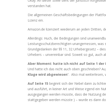
Okay. An dieser Stelle sieht der juristisch vorgebilde
verstanden hat.
Die allgemeinen Geschäftsbedingungen der Plattfo
Lizenz ein.
Amazon.de lizenziert wiederum an jeden Dritten, de
Allerdings: Huch, die Bedingungen sind unanwendba
Leistungsschutzberechtigten unangemessen, was si
Grundgedanken der §§ 11, 32 Urhebergesetz – dies
Urhebers – unvereinbar sind. Soweit so gut, auch al
Aber Moment: hatte ich nicht auf Seite 1 der
Und hatte ich das nicht auch oben geschrieben? A
Klage wird abgewiesen
“. Also mal weiterlesen, v
Auf Seite 15
beginnt sich der Nebel dann zu lichte
und ausführt, in keiner Art und Weise irgend ein 
ausgegangen werden müsste, dass die Nutzung des 
stattgegeben werden müsste ) – wurde es dann doc