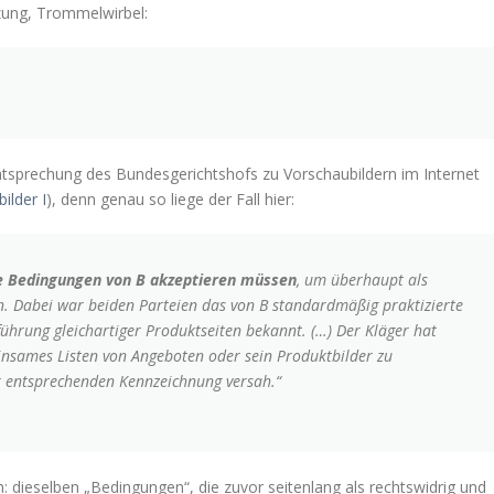
zung, Trommelwirbel:
htsprechung des Bundesgerichtshofs zu Vorschaubildern im Internet
ilder I
), denn genau so liege der Fall hier:
ie Bedingungen von B akzeptieren müssen
, um überhaupt als
. Dabei war beiden Parteien das von B standardmäßig praktizierte
ührung gleichartiger Produktseiten bekannt. (…) Der Kläger hat
sames Listen von Angeboten oder sein Produktbilder zu
er entsprechenden Kennzeichnung versah.“
 dieselben „Bedingungen“, die zuvor seitenlang als rechtswidrig und