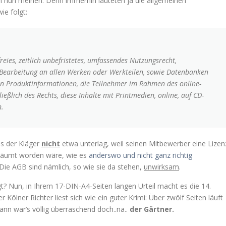
 nun meinen. Denn immerhin lauteten ja die allgemeinen
ie folgt:
eies, zeitlich unbefristetes, umfassendes Nutzungsrecht,
, Bearbeitung an allen Werken oder Werkteilen, sowie Datenbanken
n Produktinformationen, die Teilnehmer im Rahmen des online-
eßlich des Rechts, diese Inhalte mit Printmedien, online, auf CD-
n.
ss der Kläger
nicht
etwa unterlag, weil seinen Mitbewerber eine Lizen
äumt worden wäre, wie es
anderswo und nicht ganz richtig
: Die AGB sind nämlich, so wie sie da stehen,
unwirksam
.
t? Nun, in Ihrem 17-DIN-A4-Seiten langen Urteil macht es die 14.
 Kölner Richter liest sich wie ein
guter
Krimi: Über zwölf Seiten läuft
ann war’s völlig überraschend doch..na..
der Gärtner.