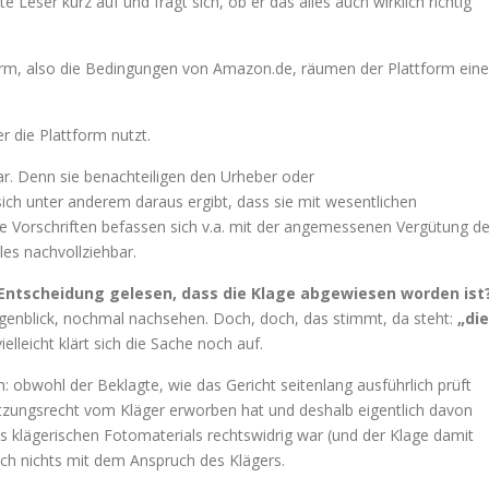
te Leser kurz auf und fragt sich, ob er das alles auch wirklich richtig
rm, also die Bedingungen von Amazon.de, räumen der Plattform eine
r die Plattform nutzt.
r. Denn sie benachteiligen den Urheber oder
ch unter anderem daraus ergibt, dass sie mit wesentlichen
e Vorschriften befassen sich v.a. mit der angemessenen Vergütung d
les nachvollziehbar.
 Entscheidung gelesen, dass die Klage abgewiesen worden ist
ugenblick, nochmal nachsehen. Doch, doch, das stimmt, da steht:
„die
ielleicht klärt sich die Sache noch auf.
n: obwohl der Beklagte, wie das Gericht seitenlang ausführlich prüft
Nutzungsrecht vom Kläger erworben hat und deshalb eigentlich davon
klägerischen Fotomaterials rechtswidrig war (und der Klage damit
h nichts mit dem Anspruch des Klägers.