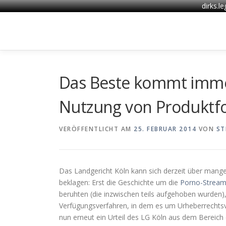
dirks.l
Zum
Inhalt
springen
Das Beste kommt immer
Nutzung von Produktf
VERÖFFENTLICHT AM
25. FEBRUAR 2014
VON
ST
Das Landgericht Köln kann sich derzeit über mang
beklagen: Erst die Geschichte um die
Porno-Strea
beruhten (die inzwischen teils aufgehoben wurden)
Verfügungsverfahren, in dem es um Urheberrechtsv
nun erneut ein Urteil des LG Köln aus dem Bereich