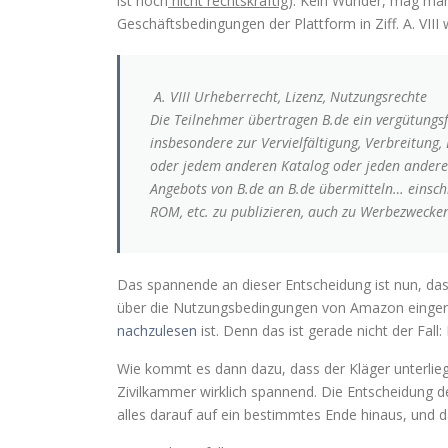
ist noch
nicht rechtskräftig
). Kein Wunder, mag man
Geschäftsbedingungen der Plattform in Ziff. A. VIII w
A. VIII Urheberrecht, Lizenz, Nutzungsrechte
Die Teilnehmer übertragen B.de ein vergütungsfr
insbesondere zur Vervielfältigung, Verbreitung
oder jedem anderen Katalog oder jeden andere
Angebots von B.de an B.de übermitteln… einschli
ROM, etc. zu publizieren, auch zu Werbezwecke
Das spannende an dieser Entscheidung ist nun, da
über die Nutzungsbedingungen von Amazon einger
nachzulesen
ist. Denn das ist gerade nicht der Fall
Wie kommt es dann dazu, dass der Kläger unterlieg
Zivilkammer wirklich spannend. Die Entscheidung der
alles darauf auf ein bestimmtes Ende hinaus, und d