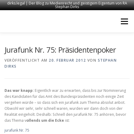
dirks.legal | Der Blog zu Medienrecht und geistigem Eigentum von RA
Stephan Dirks
Zum
Inhalt
Menü
springen
START
KONTAKT
RECHTSANWALT DIRKS
Jurafunk Nr. 75: Präsidentenpoker
VERÖFFENTLICHT AM
20. FEBRUAR 2012
VON
STEPHAN
DIRKS
MEDIEN
IMPRESSUM
Das war knapp:
Eigentlich war zu erwarten, dass bis zur Nominierung
des Kandidaten für das Amt des Bundespräsidenten noch einige Zeit
vergehen würde – so dass sich ein jurafunk zum Thema absolut anbot.
Obwohl wir sehr, sehr schnell waren, wurden wir dann doch von der
Realität eingeholt. Deshalb: Schnell den jurafunk Nr. 75 anhören, bevor
das Thema v
ollends um die Ecke
ist:
jurafunk Nr. 75