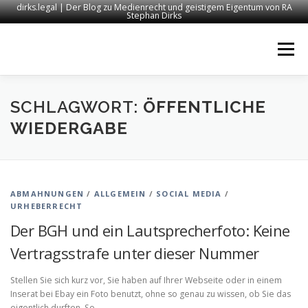
dirks.legal | Der Blog zu Medienrecht und geistigem Eigentum von RA
Stephan Dirks
Zum
Inhalt
Menü
springen
START
KONTAKT
RECHTSANWALT DIRKS
SCHLAGWORT:
ÖFFENTLICHE
WIEDERGABE
MEDIEN
IMPRESSUM
ABMAHNUNGEN
/
ALLGEMEIN
/
SOCIAL MEDIA
/
URHEBERRECHT
Der BGH und ein Lautsprecherfoto: Keine
Vertragsstrafe unter dieser Nummer
Stellen Sie sich kurz vor, Sie haben auf Ihrer Webseite oder in einem
Inserat bei Ebay ein Foto benutzt, ohne so genau zu wissen, ob Sie das
eigentlich durften. So …