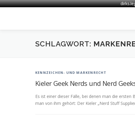
dirks.l
Zum
Inhalt
springen
SCHLAGWORT:
MARKENR
KENNZEICHEN- UND MARKENRECHT
Kieler Geek Nerds und Nerd Geeks
Es ist einer dieser Fälle, bei denen man die erste
man von ihm gehört: Der Kieler „Nerd Stuff Suppli
B
e