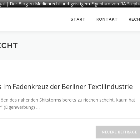
egal | Der Blog zu Medienrecht und geistigem Eigentum von RA Steph
START
KONTAKT
REC
ECHT
 im Fadenkreuz der Berliner Textilindustrie
n Böen des nahenden Shitstorms bereits zu riechen scheint, kaum hat
er“ (Eigenwerbung) …
NEUERE BEITRÄGE