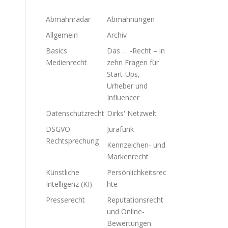
Abmahnradar
Abmahnungen
Allgemein
Archiv
Basics
Das … -Recht – in
Medienrecht
zehn Fragen für
Start-Ups,
Urheber und
Influencer
Datenschutzrecht
Dirks' Netzwelt
DSGVO-
Jurafunk
Rechtsprechung
Kennzeichen- und
Markenrecht
Künstliche
Persönlichkeitsrec
Intelligenz (KI)
hte
Presserecht
Reputationsrecht
und Online-
Bewertungen