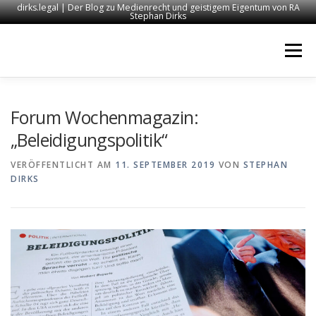
dirks.legal | Der Blog zu Medienrecht und geistigem Eigentum von RA
Stephan Dirks
Zum
Inhalt
Menü
springen
START
KONTAKT
RECHTSANWALT DIRKS
Forum Wochenmagazin:
„Beleidigungspolitik“
MEDIEN
IMPRESSUM
VERÖFFENTLICHT AM
11. SEPTEMBER 2019
VON
STEPHAN
DIRKS