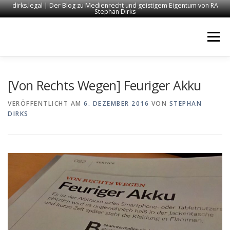
dirks.legal | Der Blog zu Medienrecht und geistigem Eigentum von RA
Stephan Dirks
Zum
Inhalt
Menü
springen
START
KONTAKT
RECHTSANWALT DIRKS
[Von Rechts Wegen] Feuriger Akku
VERÖFFENTLICHT AM
6. DEZEMBER 2016
VON
STEPHAN
DIRKS
MEDIEN
IMPRESSUM