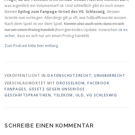
was eigentlich ein Volumentarif ist. Und schließlich gibt es noch einen
kleinen
Epilog zum Fanpage-Urteil des VG Schleswig
, dessen
Gründe nun vorliegen. Allerdings gilt ja oft, wie Fußballfreunde wissen:
Nach dem Spiel ist vor dem Spiel.
Könnte also auch sein, dass es sich
nur um einen Prolog handelt.
(Korrigierendes Update: inzwischen
ist es
sicher
, dass es sich nur um einen Prolog handelt)
Zum Podcast bitte hier entlang.
VERÖFFENTLICHT IN
DATENSCHUTZRECHT
,
URHEBERRECHT
VERSCHLAGWORTET MIT
DROSSELKOM
,
FACEBOOK
FANPAGES
,
GESETZ GEGEN UNSERIÖSE
GESCHÄFTSPRAKTIKEN
,
TELEKOM
,
ULD
,
VG SCHLESWIG
SCHREIBE EINEN KOMMENTAR