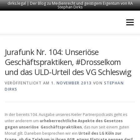
dirks.legal | Der Blog zu Medienrecht und geistigem Eigentum von RA
Stephan Dirks
Zum
Inhalt
Menü
springen
START
KONTAKT
RECHTSANWALT DIRKS
Jurafunk Nr. 104: Unseriöse
Geschäftspraktiken, #Drosselkom
und das ULD-Urteil des VG Schleswig
MEDIEN
IMPRESSUM
VERÖFFENTLICHT AM
1. NOVEMBER 2013
VON
STEPHAN
DIRKS
In der bereits 104. Ausgabe unseres Kieler Partnerpodcasts geht es
unter anderem um
urheberrechtliche Aspekte des Gesetzes
gegen unseriöse Geschäftspraktiken
, das nun seit einem guten
Monat gilt. Daneben besprechen wir ein
Urteil des LG Köln zur
Frage, ob die Telekom in ihren AGB etwas Flatrate nennen darf,