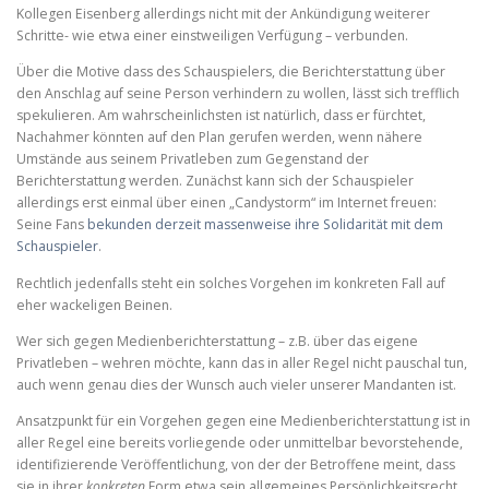
Kollegen Eisenberg allerdings nicht mit der Ankündigung weiterer
Schritte- wie etwa einer einstweiligen Verfügung – verbunden.
Über die Motive dass des Schauspielers, die Berichterstattung über
den Anschlag auf seine Person verhindern zu wollen, lässt sich trefflich
spekulieren. Am wahrscheinlichsten ist natürlich, dass er fürchtet,
Nachahmer könnten auf den Plan gerufen werden, wenn nähere
Umstände aus seinem Privatleben zum Gegenstand der
Berichterstattung werden. Zunächst kann sich der Schauspieler
allerdings erst einmal über einen „Candystorm“ im Internet freuen:
Seine Fans
bekunden derzeit massenweise ihre Solidarität mit dem
Schauspieler
.
Rechtlich jedenfalls steht ein solches Vorgehen im konkreten Fall auf
eher wackeligen Beinen.
Wer sich gegen Medienberichterstattung – z.B. über das eigene
Privatleben – wehren möchte, kann das in aller Regel nicht pauschal tun,
auch wenn genau dies der Wunsch auch vieler unserer Mandanten ist.
Ansatzpunkt für ein Vorgehen gegen eine Medienberichterstattung ist in
aller Regel eine bereits vorliegende oder unmittelbar bevorstehende,
identifizierende Veröffentlichung, von der der Betroffene meint, dass
sie in ihrer
konkreten
Form etwa sein allgemeines Persönlichkeitsrecht