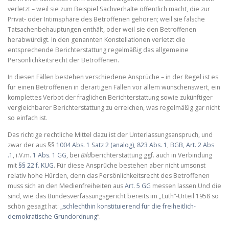
verletzt – weil sie zum Beispiel Sachverhalte öffentlich macht, die zur
Privat- oder Intimsphäre des Betroffenen gehören; weil sie falsche
Tatsachenbehauptungen enthält, oder weil sie den Betroffenen
herabwürdigt. In den genannten Konstellationen verletzt die
entsprechende Berichterstattung regelmäßig das allgemeine
Persönlichkeitsrecht der Betroffenen.
In diesen Fällen bestehen verschiedene Ansprüche – in der Regel ist es
für einen Betroffenen in derartigen Fällen vor allem wünschenswert, ein
komplettes Verbot der fraglichen Berichterstattung sowie zukünftiger
vergleichbarer Berichterstattung zu erreichen, was regelmäßig gar nicht
so einfach ist.
Das richtige rechtliche Mittel dazu ist der Unterlassungsanspruch, und
zwar der aus §§
1004 Abs. 1 Satz 2 (analog)
,
823 Abs. 1
,
BGB, Art. 2 Abs
.1
, i.V.m.
1 Abs. 1 GG
, bei
Bild
berichterstattung ggf. auch in Verbindung
mit
§§ 22 f. KUG
. Für diese Ansprüche bestehen aber nicht umsonst
relativ hohe Hürden, denn das Persönlichkeitsrecht des Betroffenen
muss sich an den Medienfreiheiten aus
Art. 5 GG
messen lassen.Und die
sind, wie das Bundesverfassungsgericht bereits im „Lüth“-Urteil 1958 so
schön gesagt hat:
„schlechthin konstituierend für die freiheitlich-
demokratische Grundordnung
“.