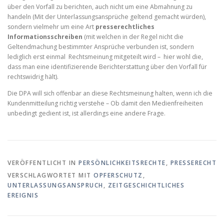
über den Vorfall zu berichten, auch nicht um eine Abmahnung zu
handeln (Mit der Unterlassungsansprüche geltend gemacht würden),
sondern vielmehr um eine Art
presserechtliches
Informationsschreiben
(mit welchen in der Regel nicht die
Geltendmachung bestimmter Ansprüche verbunden ist, sondern
lediglich erst einmal Rechtsmeinung mitgeteilt wird – hier wohl die,
dass man eine identifizierende Berichterstattung über den Vorfall für
rechtswidrig hält).
Die DPA will sich offenbar an diese Rechtsmeinung halten, wenn ich die
Kundenmitteilung richtig verstehe – Ob damit den Medienfreiheiten
unbedingt gedient ist, ist allerdings eine andere Frage.
VERÖFFENTLICHT IN
PERSÖNLICHKEITSRECHTE
,
PRESSERECHT
VERSCHLAGWORTET MIT
OPFERSCHUTZ
,
UNTERLASSUNGSANSPRUCH
,
ZEITGESCHICHTLICHES
EREIGNIS