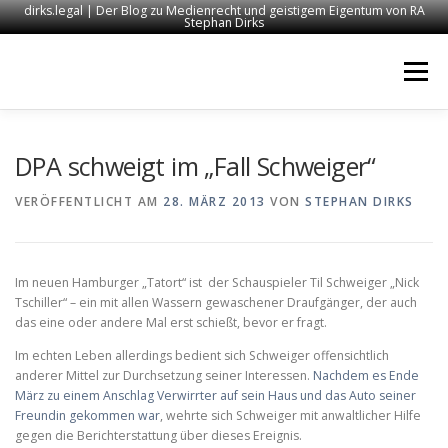
dirks.legal | Der Blog zu Medienrecht und geistigem Eigentum von RA
Stephan Dirks
Zum
Inhalt
Menü
springen
START
KONTAKT
RECHTSANWALT DIRKS
DPA schweigt im „Fall Schweiger“
VERÖFFENTLICHT AM
28. MÄRZ 2013
VON
STEPHAN DIRKS
MEDIEN
IMPRESSUM
Im neuen Hamburger „Tatort“ ist der Schauspieler Til Schweiger „Nick
Tschiller“ – ein mit allen Wassern gewaschener Draufgänger, der auch
das eine oder andere Mal erst schießt, bevor er fragt.
Im echten Leben allerdings bedient sich Schweiger offensichtlich
anderer Mittel zur Durchsetzung seiner Interessen.
Nachdem es Ende
März zu einem Anschlag Verwirrter auf sein Haus und das Auto seiner
Freundin gekommen war
, wehrte sich Schweiger mit anwaltlicher Hilfe
gegen die Berichterstattung über dieses Ereignis.