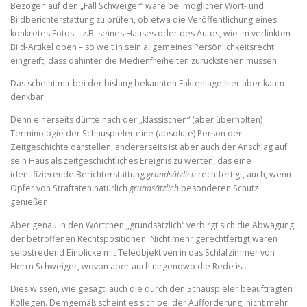
Bezogen auf den „Fall Schweiger“ wäre bei möglicher Wort- und
Bildberichterstattung zu prüfen, ob etwa die Veröffentlichung eines
konkretes Fotos – z.B. seines Hauses oder des Autos, wie im verlinkten
Bild-Artikel oben – so weit in sein allgemeines Persönlichkeitsrecht
eingreift, dass dahinter die Medienfreiheiten zurückstehen müssen.
Das scheint mir bei der bislang bekannten Faktenlage hier aber kaum
denkbar.
Denn einerseits dürfte nach der „klassischen“ (aber überholten)
Terminologie der Schauspieler eine (absolute) Person der
Zeitgeschichte darstellen; andererseits ist aber auch der Anschlag auf
sein Haus als zeitgeschichtliches Ereignis zu werten, das eine
identifizierende Berichterstattung
grundsätzlich
rechtfertigt, auch, wenn
Opfer von Straftaten natürlich
grundsätzlich
besonderen Schutz
genießen.
Aber genau in den Wörtchen „grundsätzlich“ verbirgt sich die Abwägung
der betroffenen Rechtspositionen. Nicht mehr gerechtfertigt wären
selbstredend Einblicke mit Teleobjektiven in das Schlafzimmer von
Herrn Schweiger, wovon aber auch nirgendwo die Rede ist.
Dies wissen, wie gesagt, auch die durch den Schauspieler beauftragten
Kollegen. Demgemäß scheint es sich bei der Aufforderung, nicht mehr