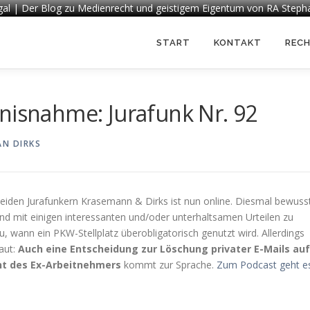
egal | Der Blog zu Medienrecht und geistigem Eigentum von RA Steph
START
KONTAKT
REC
nisnahme: Jurafunk Nr. 92
AN DIRKS
 beiden Jurafunkern Krasemann & Dirks ist nun online. Diesmal bewuss
 mit einigen interessanten und/oder unterhaltsamen Urteilen zu
 wann ein PKW-Stellplatz überobligatorisch genutzt wird. Allerdings
aut:
Auch eine Entscheidung zur Löschung privater E-Mails auf
nt des Ex-Arbeitnehmers
kommt zur Sprache.
Zum Podcast geht e