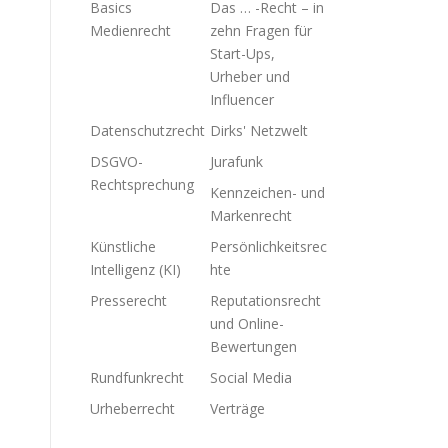
Basics
Das … -Recht – in
Medienrecht
zehn Fragen für
Start-Ups,
Urheber und
Influencer
Datenschutzrecht
Dirks' Netzwelt
DSGVO-
Jurafunk
Rechtsprechung
Kennzeichen- und
Markenrecht
Künstliche
Persönlichkeitsrec
Intelligenz (KI)
hte
Presserecht
Reputationsrecht
und Online-
Bewertungen
Rundfunkrecht
Social Media
Urheberrecht
Verträge