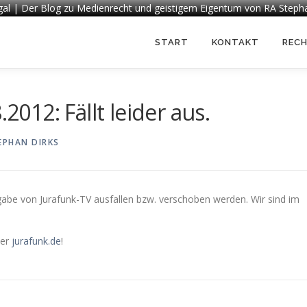
egal | Der Blog zu Medienrecht und geistigem Eigentum von RA Steph
START
KONTAKT
REC
.2012: Fällt leider aus.
EPHAN DIRKS
sgabe von Jurafunk-TV ausfallen bzw. verschoben werden. Wir sind im
ter
jurafunk.de
!