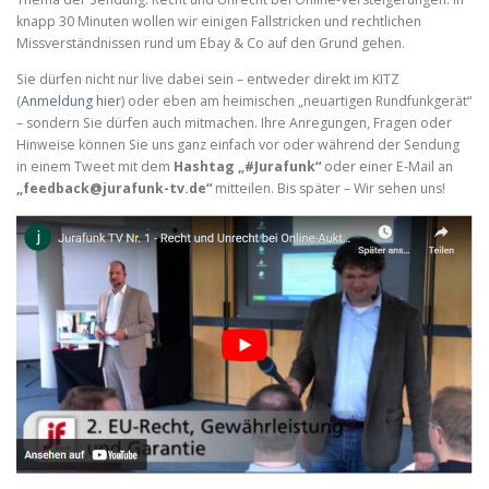
knapp 30 Minuten wollen wir einigen Fallstricken und rechtlichen
Missverständnissen rund um Ebay & Co auf den Grund gehen.
Sie dürfen nicht nur live dabei sein – entweder direkt im KITZ
(
Anmeldung hier
) oder eben am heimischen „neuartigen Rundfunkgerät“
– sondern Sie dürfen auch mitmachen. Ihre Anregungen, Fragen oder
Hinweise können Sie uns ganz einfach vor oder während der Sendung
in einem Tweet mit dem
Hashtag „#Jurafunk“
oder einer E-Mail an
„feedback@jurafunk-tv.de“
mitteilen. Bis später – Wir sehen uns!