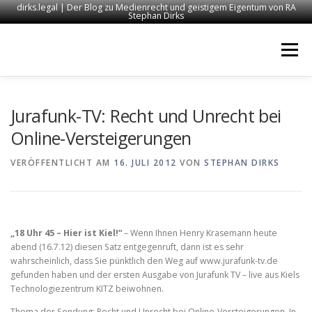
dirks.legal | Der Blog zu Medienrecht und geistigem Eigentum von RA
Stephan Dirks
Zum
Inhalt
Menü
springen
START
KONTAKT
RECHTSANWALT DIRKS
Jurafunk-TV: Recht und Unrecht bei
Online-Versteigerungen
MEDIEN
IMPRESSUM
VERÖFFENTLICHT AM
16. JULI 2012
VON
STEPHAN DIRKS
„18 Uhr 45 – Hier ist Kiel!“
– Wenn Ihnen Henry Krasemann heute
abend (16.7.12) diesen Satz entgegenruft, dann ist es sehr
wahrscheinlich, dass Sie pünktlich den Weg auf www.jurafunk-tv.de
gefunden haben und der ersten Ausgabe von Jurafunk TV – live aus Kiels
Technologiezentrum KITZ beiwohnen.
Thema der Sendung: Recht und Unrecht bei Online-Versteigerungen. In