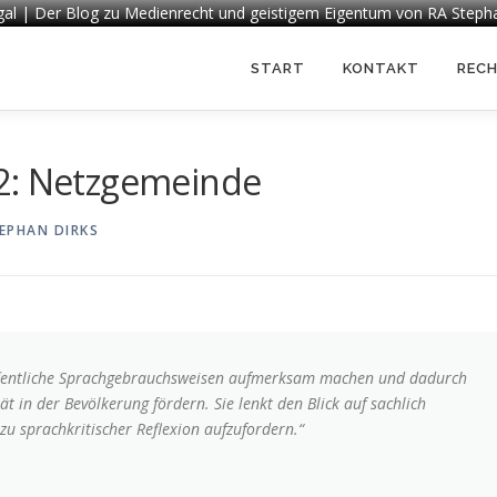
egal | Der Blog zu Medienrecht und geistigem Eigentum von RA Steph
START
KONTAKT
REC
2: Netzgemeinde
EPHAN DIRKS
öffentliche Sprachgebrauchsweisen aufmerksam machen und dadurch
t in der Bevölkerung fördern. Sie lenkt den Blick auf sachlich
 sprachkritischer Reflexion aufzufordern.“