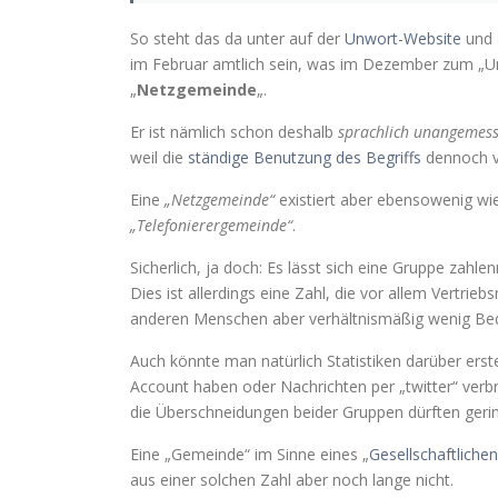
So steht das da unter auf der
Unwort-Website
und 
im Februar amtlich sein, was im Dezember zum „U
„
Netzgemeinde
„.
Er ist nämlich schon deshalb
sprachlich unangemess
weil die
ständige Benutzung des Begriffs
dennoch v
Eine
„Netzgemeinde“
existiert aber ebensowenig wi
„Telefonierergemeinde“
.
Sicherlich, ja doch: Es lässt sich eine Gruppe zahl
Dies ist allerdings eine Zahl, die vor allem Vertrieb
anderen Menschen aber verhältnismäßig wenig Bed
Auch könnte man natürlich Statistiken darüber erst
Account haben oder Nachrichten per „twitter“ verb
die Überschneidungen beider Gruppen dürften gerin
Eine „Gemeinde“ im Sinne eines „
Gesellschaftliche
aus einer solchen Zahl aber noch lange nicht.