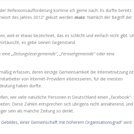
der Reflexionsaufforderung komme ich gerne nach: Es dürfte bereits
nwort des Jahres 2012“ gekürt werden
muss
: Nämlich der Begriff der
en,
weil er etwas bezeichnet, das es schlicht und einfach nicht gibt. U
ortäuscht, es gebe seinen Gegenstand.
e eine
„Zeitungslesergemeinde“,
„
Fernsehgemeinde“
oder eine
enmäßig erfassen, deren einzige Gemeinsamkeit die Internetnutzung ist
smitarbeiter von Internet-Providern interessieren, für die meisten
eutung haben dürfte.
ellen, wie viele natürliche Personen in Deutschland einen „facebook“-
reiten. Diese Zahlen entsprechen sich übrigens nicht annäherend, und
ger sein als manche Zeitung so denkt.
n Gebildes, einer Gemeinschaft mit höherem Organisationsgrad
“ wird