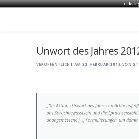
dirks.l
Zum
Inhalt
springen
Unwort des Jahres 201
VERÖFFENTLICHT AM
22. FEBRUAR 2012
VON
ST
„Die Aktion »Unwort des Jahres« möchte auf 
das Sprachbewusstsein und die Sprachsensibilitä
unangemessene […] Formulierungen, um damit zu