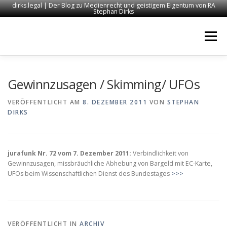
dirks.legal | Der Blog zu Medienrecht und geistigem Eigentum von RA
Stephan Dirks
Zum
Inhalt
Menü
springen
START
KONTAKT
RECHTSANWALT DIRKS
Gewinnzusagen / Skimming/ UFOs
VERÖFFENTLICHT AM
8. DEZEMBER 2011
VON
STEPHAN
DIRKS
MEDIEN
IMPRESSUM
jurafunk Nr. 72 vom 7. Dezember 2011:
Verbindlichkeit von
Gewinnzusagen, missbräuchliche Abhebung von Bargeld mit EC-Karte,
UFOs beim Wissenschaftlichen Dienst des Bundestages
>>>
VERÖFFENTLICHT IN
ARCHIV