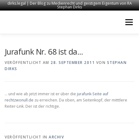
dirks.legal | Der Blog zu Medienrecht und geistigem Eigentum von RA
Stephan Dirks
Zum
Inhalt
Menü
springen
START
KONTAKT
RECHTSANWALT DIRKS
Jurafunk Nr. 68 ist da…
VERÖFFENTLICHT AM
28. SEPTEMBER 2011
VON
STEPHAN
DIRKS
MEDIEN
IMPRESSUM
… und wie ab jetzt immer ist er über die
jurafunk-Seite auf
rechtzwonull.de
zu erreichen. Da oben, am Seitenkopf, der mitttlere
Reiter-Link. Der ist der richtige.
VERÖFFENTLICHT IN
ARCHIV