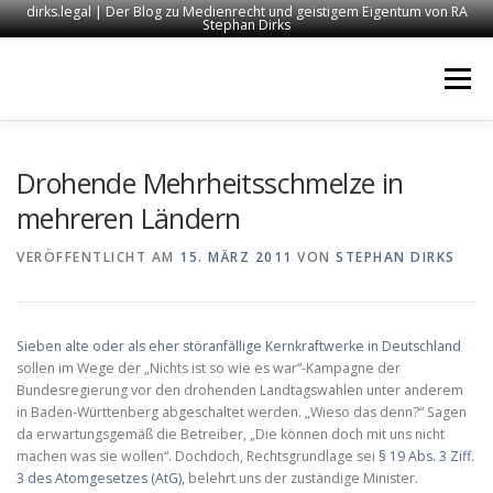
dirks.legal | Der Blog zu Medienrecht und geistigem Eigentum von RA
Stephan Dirks
Zum
Inhalt
Menü
springen
START
KONTAKT
RECHTSANWALT DIRKS
Drohende Mehrheitsschmelze in
mehreren Ländern
MEDIEN
IMPRESSUM
VERÖFFENTLICHT AM
15. MÄRZ 2011
VON
STEPHAN DIRKS
Sieben alte oder als eher störanfällige Kernkraftwerke in Deutschland
sollen im Wege der „Nichts ist so wie es war“-Kampagne der
Bundesregierung vor den drohenden Landtagswahlen unter anderem
in Baden-Württenberg abgeschaltet werden. „Wieso das denn?“ Sagen
da erwartungsgemäß die Betreiber, „Die können doch mit uns nicht
machen was sie wollen“. Dochdoch, Rechtsgrundlage sei
§ 19 Abs. 3 Ziff.
3 des Atomgesetzes (AtG)
, belehrt uns der zuständige Minister.