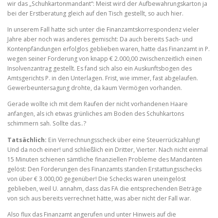
wir das „Schuhkartonmandant“: Meist wird der Aufbewahrungskarton ja
bei der Erstberatung gleich auf den Tisch gestellt, so auch hier.
In unserem Fall hatte sich unter die Finanzamtskorrespondenz vieler
Jahre aber noch was anderes gemischt: Da auch bereits Sach- und
Kontenpfändungen erfolglos geblieben waren, hatte das Finanzamt in P.
wegen seiner Forderung von knapp € 2.000,00 zwischenzeitlich einen
Insolvenzantrag gestellt. Es fand sich also ein Auskunftsbogen des
Amtsgerichts P. in den Unterlagen. Frist, wie immer, fast abgelaufen.
Gewerbeuntersagung drohte, da kaum Vermögen vorhanden.
Gerade wollte ich mit dem Raufen der nicht vorhandenen Haare
anfangen, als ich etwas grünliches am Boden des Schuhkartons
schimmern sah. Sollte das..?
Tatsächlich:
Ein Verrechnungsscheck über eine Steuerrückzahlung!
Und da noch einer! und schließlich ein Dritter, Vierter. Nach nicht einmal
15 Minuten schienen sämtliche finanziellen Probleme des Mandanten
gelöst: Den Forderungen des Finanzamts standen Erstattungsschecks
von über € 3.000,00 gegenüber! Die Schecks waren uneingelöst
geblieben, weil U. annahm, dass das FA die entsprechenden Beträge
von sich aus bereits verrechnet hätte, was aber nicht der Fall war.
Also flux das Finanzamt angerufen und unter Hinweis auf die