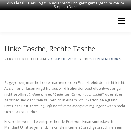
dirks.legal | Der Blog zu Medienrecht und geistigem Eigentum von RA
Stephan Dirks
Zum
Inhalt
Menü
springen
START
KONTAKT
RECHTSANWALT DIRKS
Linke Tasche, Rechte Tasche
VERÖFFENTLICHT AM
23. APRIL 2010
VON
STEPHAN DIRKS
MEDIEN
IMPRESSUM
Zugegeben, manche Leute machen es den Finanzbehörden nicht leicht:
Aus einer diffusen Angst heraus wird Behördenpost oft entweder gar
nicht geöffnet („
Wenn ichs nicht sehe, sieht’s mich auch nicht!“
) oder aber
geöffnet und dann fein säuberlich in einem Schuhkarton gelegt und
unter das Bett gestellt („
Befasse ich mich morgen mit!
„). Irgendwann rächt
sich sowas natürlich.
Erst recht, wenn die entsprechende Post vom Finanzamt ist.
Auch
Mandant U. ist so jemand, im kanzleiinternen Sprachgebrauch nennen