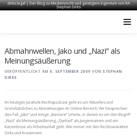
dirks.legal | Der Blog zu Medienrecht und geistigem Eigentum von RA
Stephan Dirks
Zum
Inhalt
Menü
springen
START
KONTAKT
RECHTSANWALT DIRKS
Abmahnwellen, Jako und „Nazi“ als
Meinungsäußerung
MEDIEN
IMPRESSUM
VERÖFFENTLICHT AM
6. SEPTEMBER 2009
VON
STEPHAN
DIRKS
Im heutigen Jurafunk-Rechtspodcast geht es um Aktuelles und
Grundsätzliches zu Abmahnungen im Online-Bereich; Wir besprechen
den Fall „Jako“ und einige „kleinere“ Urteile, in denen es um den Begriff
„Nazi“ als Meinungsäußerung, „Djehad“ als Jungennamen und um
Katzenbisse als Arbeitsunfall geht. Wie immer mit den Rechtsanwälten
Dirks und Krasemann.