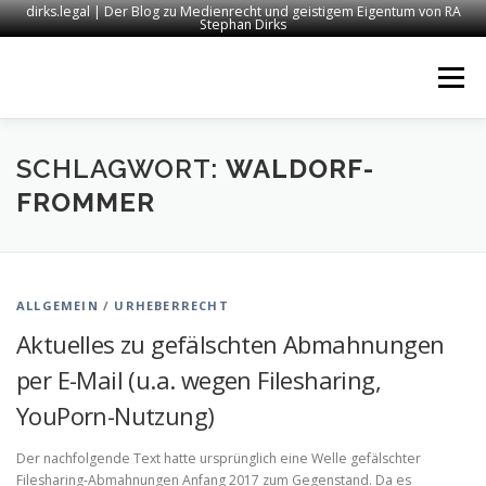
dirks.legal | Der Blog zu Medienrecht und geistigem Eigentum von RA
Stephan Dirks
Zum
Inhalt
Menü
springen
START
KONTAKT
RECHTSANWALT DIRKS
SCHLAGWORT:
WALDORF-
FROMMER
MEDIEN
IMPRESSUM
ALLGEMEIN
/
URHEBERRECHT
Aktuelles zu gefälschten Abmahnungen
per E-Mail (u.a. wegen Filesharing,
YouPorn-Nutzung)
Der nachfolgende Text hatte ursprünglich eine Welle gefälschter
Filesharing-Abmahnungen Anfang 2017 zum Gegenstand. Da es