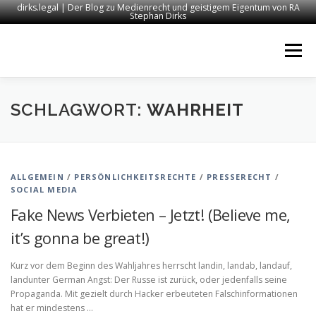
dirks.legal | Der Blog zu Medienrecht und geistigem Eigentum von RA
Stephan Dirks
Zum
Inhalt
Menü
springen
START
KONTAKT
RECHTSANWALT DIRKS
SCHLAGWORT:
WAHRHEIT
MEDIEN
IMPRESSUM
ALLGEMEIN
/
PERSÖNLICHKEITSRECHTE
/
PRESSERECHT
/
SOCIAL MEDIA
Fake News Verbieten – Jetzt! (Believe me,
it’s gonna be great!)
Kurz vor dem Beginn des Wahljahres herrscht landin, landab, landauf,
landunter German Angst: Der Russe ist zurück, oder jedenfalls seine
Propaganda. Mit gezielt durch Hacker erbeuteten Falschinformationen
hat er mindestens …