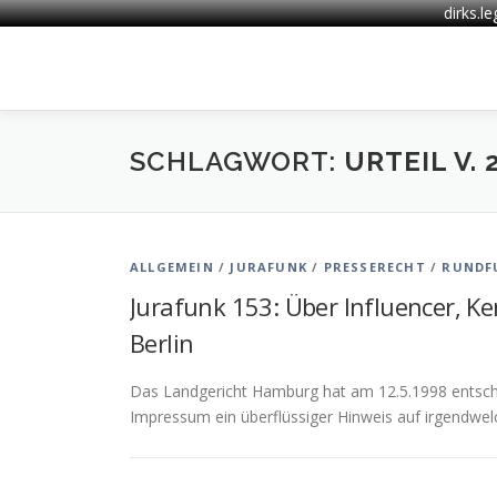
dirks.l
Zum
Inhalt
springen
SCHLAGWORT:
URTEIL V. 
ALLGEMEIN
/
JURAFUNK
/
PRESSERECHT
/
RUNDF
Jurafunk 153: Über Influencer, K
Berlin
Das Landgericht Hamburg hat am 12.5.1998 entschie
Impressum ein überflüssiger Hinweis auf irgendwelc