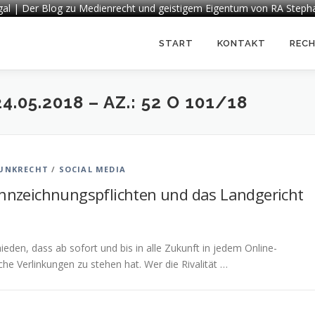
egal | Der Blog zu Medienrecht und geistigem Eigentum von RA Steph
START
KONTAKT
REC
24.05.2018 – AZ.: 52 O 101/18
UNKRECHT
/
SOCIAL MEDIA
ennzeichnungspflichten und das Landgericht
den, dass ab sofort und bis in alle Zukunft in jedem Online-
he Verlinkungen zu stehen hat. Wer die Rivalität …