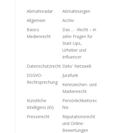
Abmahnradar
Abmahnungen
Allgemein
Archiv
Basics
Das … -Recht – in
Medienrecht
zehn Fragen für
Start-Ups,
Urheber und
Influencer
Datenschutzrecht
Dirks' Netzwelt
DSGVO-
Jurafunk
Rechtsprechung
Kennzeichen- und
Markenrecht
Künstliche
Persönlichkeitsrec
Intelligenz (KI)
hte
Presserecht
Reputationsrecht
und Online-
Bewertungen