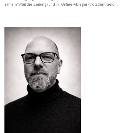
zahlen? Weil die Zeitung (und ihr Online-Ableger) trotzdem Geld …