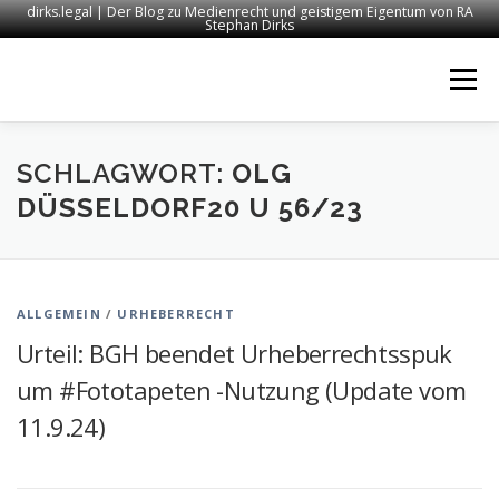
dirks.legal | Der Blog zu Medienrecht und geistigem Eigentum von RA
Stephan Dirks
Zum
Inhalt
Menü
springen
START
KONTAKT
RECHTSANWALT DIRKS
SCHLAGWORT:
OLG
DÜSSELDORF20 U 56/23
MEDIEN
IMPRESSUM
ALLGEMEIN
/
URHEBERRECHT
Urteil: BGH beendet Urheberrechtsspuk
um #Fototapeten -Nutzung (Update vom
11.9.24)