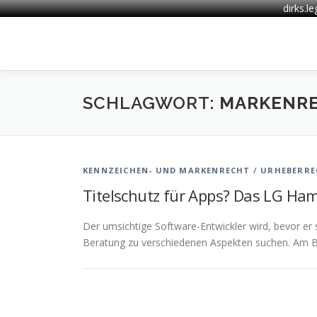
dirks.l
Zum
Inhalt
springen
SCHLAGWORT:
MARKENR
KENNZEICHEN- UND MARKENRECHT
/
URHEBERRE
Titelschutz für Apps? Das LG Ham
Der umsichtige Software-Entwickler wird, bevor er 
Beratung zu verschiedenen Aspekten suchen. Am Be