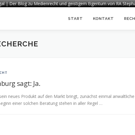
egal | Der Blog zu Medienrecht und geistigem Eigentum von RA Steph
START
KONTAKT
REC
ECHERCHE
CHT
burg sagt: Ja.
sein neues Produkt auf den Markt bringt, zunächst einmal anwaltliche
ginn einer solchen Beratung stehen in aller Regel …