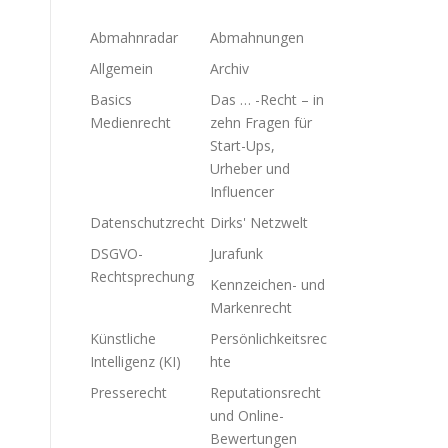
Abmahnradar
Abmahnungen
Allgemein
Archiv
Basics
Das … -Recht – in
Medienrecht
zehn Fragen für
Start-Ups,
Urheber und
Influencer
Datenschutzrecht
Dirks' Netzwelt
DSGVO-
Jurafunk
Rechtsprechung
Kennzeichen- und
Markenrecht
Künstliche
Persönlichkeitsrec
Intelligenz (KI)
hte
Presserecht
Reputationsrecht
und Online-
Bewertungen