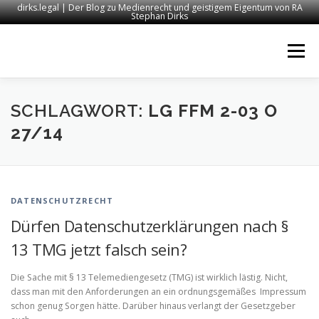
dirks.legal | Der Blog zu Medienrecht und geistigem Eigentum von RA
Stephan Dirks
Zum
Inhalt
Menü
springen
START
KONTAKT
RECHTSANWALT DIRKS
SCHLAGWORT:
LG FFM 2-03 O
27/14
MEDIEN
IMPRESSUM
DATENSCHUTZRECHT
Dürfen Datenschutzerklärungen nach §
13 TMG jetzt falsch sein?
Die Sache mit § 13 Telemediengesetz (TMG) ist wirklich lästig. Nicht,
dass man mit den Anforderungen an ein ordnungsgemäßes Impressum
schon genug Sorgen hätte. Darüber hinaus verlangt der Gesetzgeber