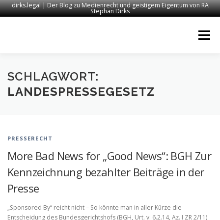
dirks.legal | Der Blog zu Medienrecht und geistigem Eigentum von RA
Stephan Dirks
Zum
Inhalt
Menü
springen
START
KONTAKT
RECHTSANWALT DIRKS
SCHLAGWORT:
LANDESPRESSEGESETZ
MEDIEN
IMPRESSUM
PRESSERECHT
More Bad News for „Good News“: BGH Zur
Kennzeichnung bezahlter Beiträge in der
Presse
„Sponsored By“ reicht nicht – So könnte man in aller Kürze die
Entscheidung des Bundesgerichtshofs (BGH, Urt. v. 6.2.14, Az. I ZR 2/11)