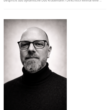
bespricht das dynamische Duo Krasemann / Dirks noch einmal eine …