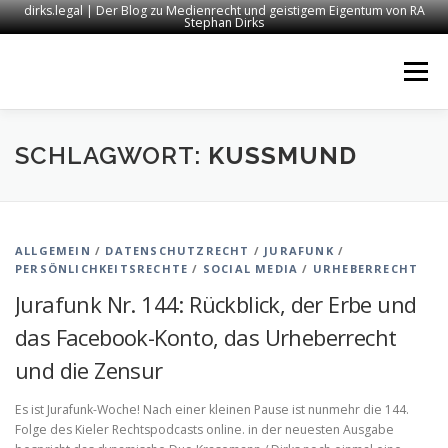
dirks.legal | Der Blog zu Medienrecht und geistigem Eigentum von RA
Stephan Dirks
Zum
Inhalt
Menü
springen
START
KONTAKT
RECHTSANWALT DIRKS
SCHLAGWORT:
KUSSMUND
MEDIEN
IMPRESSUM
ALLGEMEIN
/
DATENSCHUTZRECHT
/
JURAFUNK
/
PERSÖNLICHKEITSRECHTE
/
SOCIAL MEDIA
/
URHEBERRECHT
Jurafunk Nr. 144: Rückblick, der Erbe und
das Facebook-Konto, das Urheberrecht
und die Zensur
Es ist Jurafunk-Woche! Nach einer kleinen Pause ist nunmehr die 144.
Folge des Kieler Rechtspodcasts online. in der neuesten Ausgabe