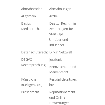
Abmahnradar
Abmahnungen
Allgemein
Archiv
Basics
Das … -Recht – in
Medienrecht
zehn Fragen für
Start-Ups,
Urheber und
Influencer
Datenschutzrecht
Dirks' Netzwelt
DSGVO-
Jurafunk
Rechtsprechung
Kennzeichen- und
Markenrecht
Künstliche
Persönlichkeitsrec
Intelligenz (KI)
hte
Presserecht
Reputationsrecht
und Online-
Bewertungen