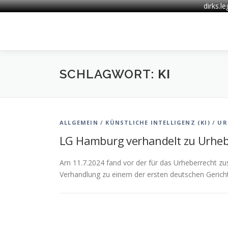
dirks.l
Zum
Inhalt
springen
SCHLAGWORT:
KI
ALLGEMEIN
/
KÜNSTLICHE INTELLIGENZ (KI)
/
UR
LG Hamburg verhandelt zu Urhebe
Am 11.7.2024 fand vor der für das Urheberrecht z
Verhandlung zu einem der ersten deutschen Gericht