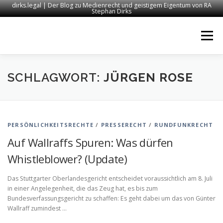
dirks.legal | Der Blog zu Medienrecht und geistigem Eigentum von RA
Stephan Dirks
Zum
Inhalt
Menü
springen
START
KONTAKT
RECHTSANWALT DIRKS
SCHLAGWORT:
JÜRGEN ROSE
MEDIEN
IMPRESSUM
PERSÖNLICHKEITSRECHTE
/
PRESSERECHT
/
RUNDFUNKRECHT
Auf Wallraffs Spuren: Was dürfen
Whistleblower? (Update)
Das Stuttgarter Oberlandesgericht entscheidet voraussichtlich am 8. Juli
in einer Angelegenheit, die das Zeug hat, es bis zum
Bundesverfassungsgericht zu schaffen: Es geht dabei um das von Günter
Wallraff zumindest …