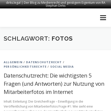
dirks.legal | Der Blog zu Medienrecht und geistigem Eigentum von RA
Stephan Dirks
Zum
Inhalt
Menü
springen
START
KONTAKT
RECHTSANWALT DIRKS
SCHLAGWORT:
FOTOS
MEDIEN
IMPRESSUM
ALLGEMEIN
/
DATENSCHUTZRECHT
/
PERSÖNLICHKEITSRECHTE
/
SOCIAL MEDIA
Datenschutzrecht: Die wichtigsten 5
Fragen (und Antworten) zur Nutzung von
Mitarbeiterfotos im Internet
Inhalt: Einleitung: Die Gretchenfrage – Einwilligung in die
Veröffentlichung von Mitarbeiterfotos Frage #1: Wie sieht eine