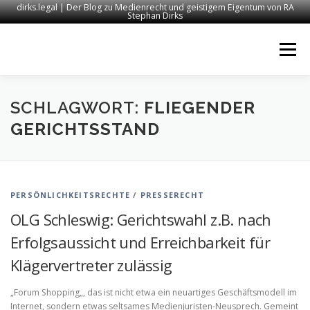
dirks.legal | Der Blog zu Medienrecht und geistigem Eigentum von RA
Stephan Dirks
Zum
Inhalt
Menü
springen
START
KONTAKT
RECHTSANWALT DIRKS
SCHLAGWORT:
FLIEGENDER
GERICHTSSTAND
MEDIEN
IMPRESSUM
PERSÖNLICHKEITSRECHTE
/
PRESSERECHT
OLG Schleswig: Gerichtswahl z.B. nach
Erfolgsaussicht und Erreichbarkeit für
Klägervertreter zulässig
„Forum Shopping„, das ist nicht etwa ein neuartiges Geschäftsmodell im
Internet, sondern etwas seltsames Medienjuristen-Neusprech. Gemeint