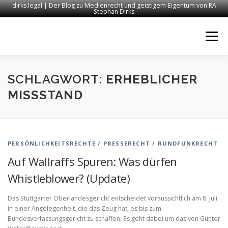
dirks.legal | Der Blog zu Medienrecht und geistigem Eigentum von RA
Stephan Dirks
Zum
Inhalt
Menü
springen
START
KONTAKT
RECHTSANWALT DIRKS
SCHLAGWORT:
ERHEBLICHER
MISSSTAND
MEDIEN
IMPRESSUM
PERSÖNLICHKEITSRECHTE
/
PRESSERECHT
/
RUNDFUNKRECHT
Auf Wallraffs Spuren: Was dürfen
Whistleblower? (Update)
Das Stuttgarter Oberlandesgericht entscheidet voraussichtlich am 8. Juli
in einer Angelegenheit, die das Zeug hat, es bis zum
Bundesverfassungsgericht zu schaffen: Es geht dabei um das von Günter