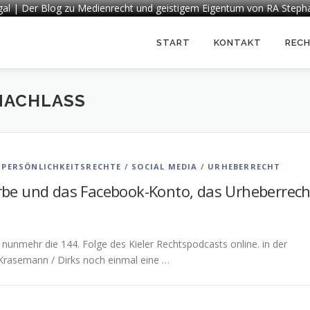
egal | Der Blog zu Medienrecht und geistigem Eigentum von RA Steph
START
KONTAKT
REC
 NACHLASS
/
PERSÖNLICHKEITSRECHTE
/
SOCIAL MEDIA
/
URHEBERRECHT
 Erbe und das Facebook-Konto, das Urheberrech
 nunmehr die 144. Folge des Kieler Rechtspodcasts online. in der
rasemann / Dirks noch einmal eine …