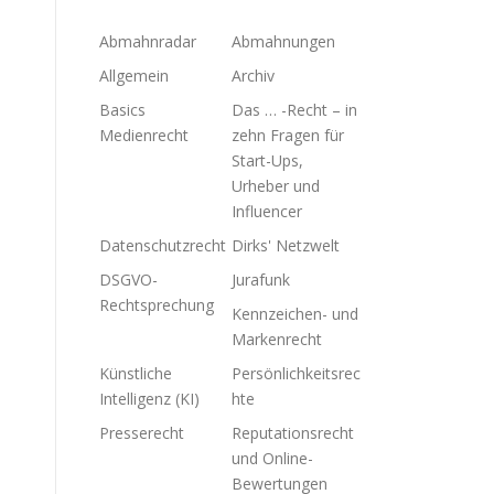
Abmahnradar
Abmahnungen
Allgemein
Archiv
Basics
Das … -Recht – in
Medienrecht
zehn Fragen für
Start-Ups,
Urheber und
Influencer
Datenschutzrecht
Dirks' Netzwelt
DSGVO-
Jurafunk
Rechtsprechung
Kennzeichen- und
Markenrecht
Künstliche
Persönlichkeitsrec
Intelligenz (KI)
hte
Presserecht
Reputationsrecht
und Online-
Bewertungen