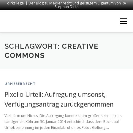
dirks.legal | Der Blog zu Medienrecht und geistigem Eigentum von RA
Stephan Dirks
Zum
Inhalt
Menü
springen
START
KONTAKT
RECHTSANWALT DIRKS
SCHLAGWORT:
CREATIVE
COMMONS
MEDIEN
IMPRESSUM
URHEBERRECHT
Pixelio-Urteil: Aufregung umsonst,
Verfügungsantrag zurückgenommen
Viel Lärm um Nichts: Die Aufregung konnte kaum größer sein, als das
Landgericht Köln am 30. Januar 2014 entschied, dass dem Recht auf
Urhebernennung im jeden Einzelabruf eines Fotos Geltung …