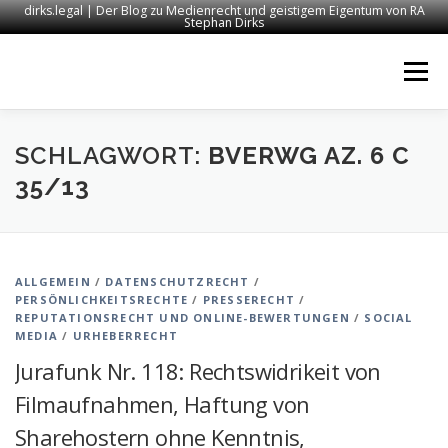
dirks.legal | Der Blog zu Medienrecht und geistigem Eigentum von RA
Stephan Dirks
Zum
Inhalt
Menü
springen
START
KONTAKT
RECHTSANWALT DIRKS
SCHLAGWORT:
BVERWG AZ. 6 C
35/13
MEDIEN
IMPRESSUM
ALLGEMEIN
/
DATENSCHUTZRECHT
/
PERSÖNLICHKEITSRECHTE
/
PRESSERECHT
/
REPUTATIONSRECHT UND ONLINE-BEWERTUNGEN
/
SOCIAL
MEDIA
/
URHEBERRECHT
Jurafunk Nr. 118: Rechtswidrikeit von
Filmaufnahmen, Haftung von
Sharehostern ohne Kenntnis,