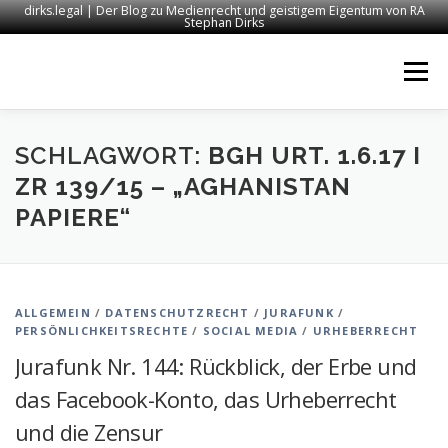
dirks.legal | Der Blog zu Medienrecht und geistigem Eigentum von RA
Stephan Dirks
Zum
Inhalt
Menü
springen
START
KONTAKT
RECHTSANWALT DIRKS
SCHLAGWORT:
BGH URT. 1.6.17 I
ZR 139/15 – „AGHANISTAN
PAPIERE“
MEDIEN
IMPRESSUM
ALLGEMEIN
/
DATENSCHUTZRECHT
/
JURAFUNK
/
PERSÖNLICHKEITSRECHTE
/
SOCIAL MEDIA
/
URHEBERRECHT
Jurafunk Nr. 144: Rückblick, der Erbe und
das Facebook-Konto, das Urheberrecht
und die Zensur