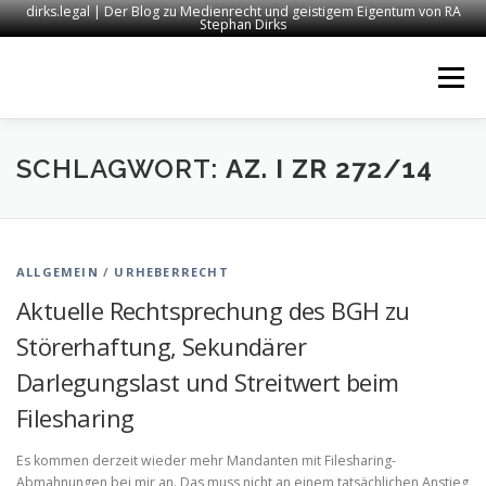
dirks.legal | Der Blog zu Medienrecht und geistigem Eigentum von RA
Stephan Dirks
Zum
Inhalt
Menü
springen
START
KONTAKT
RECHTSANWALT DIRKS
SCHLAGWORT:
AZ. I ZR 272/14
MEDIEN
IMPRESSUM
ALLGEMEIN
/
URHEBERRECHT
Aktuelle Rechtsprechung des BGH zu
Störerhaftung, Sekundärer
Darlegungslast und Streitwert beim
Filesharing
Es kommen derzeit wieder mehr Mandanten mit Filesharing-
Abmahnungen bei mir an. Das muss nicht an einem tatsächlichen Anstieg