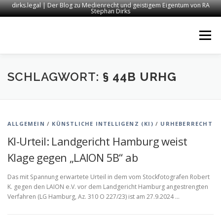
dirks.legal | Der Blog zu Medienrecht und geistigem Eigentum von RA
Stephan Dirks
Zum
Inhalt
Menü
springen
START
KONTAKT
RECHTSANWALT DIRKS
SCHLAGWORT:
§ 44B URHG
MEDIEN
IMPRESSUM
ALLGEMEIN
/
KÜNSTLICHE INTELLIGENZ (KI)
/
URHEBERRECHT
KI-Urteil: Landgericht Hamburg weist
Klage gegen „LAION 5B“ ab
Das mit Spannung erwartete Urteil in dem vom Stockfotografen Robert
K. gegen den LAION e.V. vor dem Landgericht Hamburg angestrengten
Verfahren (LG Hamburg, Az. 310 O 227/23) ist am 27.9.2024 …