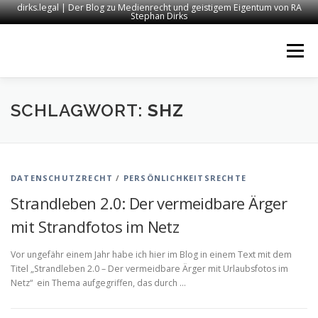
dirks.legal | Der Blog zu Medienrecht und geistigem Eigentum von RA
Stephan Dirks
Zum
Inhalt
Menü
springen
START
KONTAKT
RECHTSANWALT DIRKS
SCHLAGWORT:
SHZ
MEDIEN
IMPRESSUM
DATENSCHUTZRECHT
/
PERSÖNLICHKEITSRECHTE
Strandleben 2.0: Der vermeidbare Ärger
mit Strandfotos im Netz
Vor ungefähr einem Jahr habe ich hier im Blog in einem Text mit dem
Titel „Strandleben 2.0 – Der vermeidbare Ärger mit Urlaubsfotos im
Netz“ ein Thema aufgegriffen, das durch …